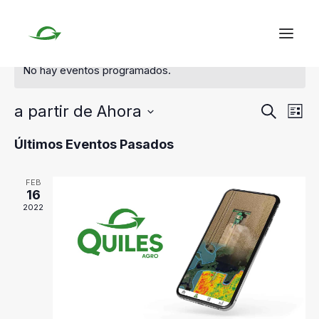
No hay eventos programados.
Naveg
Na
Inicio
a partir de Ahora
Buscar
Lista
de
Vehículos Nuevos
de
Seleccionar
Últimos Eventos Pasados
vis
fecha.
búsq
CONTACTO
de
y
FEB
Ev
16
vistas
2022
de
Event